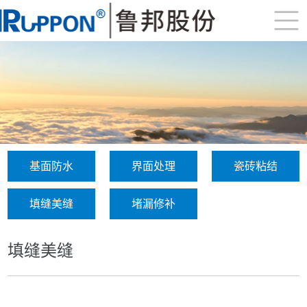
基面防水
界面处理
瓷砖粘结
填缝美缝
堵漏修补
填缝美缝