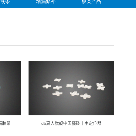
边线条
堵漏修补
胶类产品
漏胶带
db真人旗舰中国瓷砖十字定位器