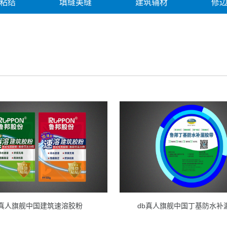
粘结
填缝美缝
建筑辅材
修
修缮产品
修缮案例
解决方案
b真人旗舰中国建筑速溶胶粉
db真人旗舰中国丁基防水补