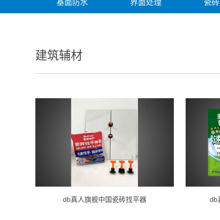
基面防水
界面处理
瓷砖
建筑辅材
db真人旗舰中国瓷砖找平器
d