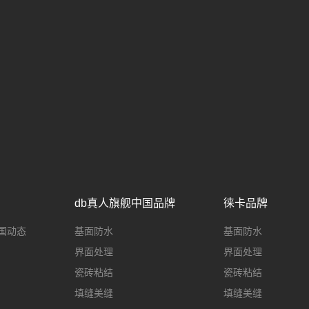
db真人旗舰中国品牌
徕卡品牌
国动态
基面防水
基面防水
界面处理
界面处理
瓷砖粘结
瓷砖粘结
填缝美缝
填缝美缝