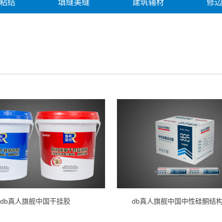
粘结
填缝美缝
建筑辅材
修
修缮产品
修缮案例
解决方案
db真人旗舰中国干挂胶
db真人旗舰中国中性硅酮结构