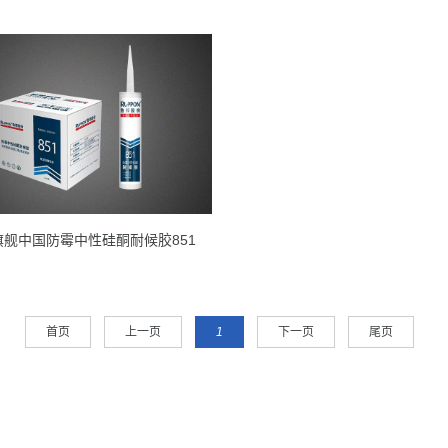
旗舰中国防霉中性硅酮耐候胶851
首页
上一页
1
下一页
尾页