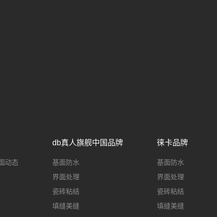
db真人旗舰中国品牌
徕卡品牌
国动态
基面防水
基面防水
界面处理
界面处理
瓷砖粘结
瓷砖粘结
填缝美缝
填缝美缝