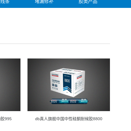
边线条
堵漏修补
胶类产品
胶995
db真人旗舰中国中性硅酮耐候胶8800